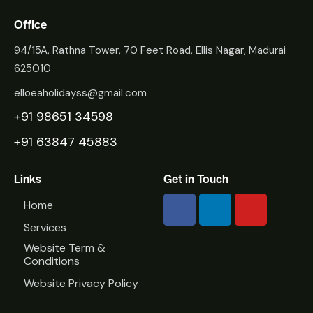
Office
94/15A, Rathna Tower, 70 Feet Road, Ellis Nagar, Madurai
625010
elloeaholidayss@gmail.com
+91 98651 34598
+91 63847 45883
Links
Get in Touch
Home
Services
Website Term &
Conditions
Website Privacy Policy