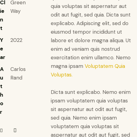
Cl
Green
quia voluptas sit aspernatur aut
ie
Way
odit aut fugit, sed quia. Dicta sunt
n
explicabo. Adipiscing elit, sed do
t
eiusmod tempor incididunt ut
Y
2022
labore et dolore magna aliqua. Ut
e
enim ad veniam quis nostrud
ar
exercitation enim ullamco. Nemo
magna ipsam
Voluptatem Quia
A
Carlos
Voluptas.
u
Rand
t
Dicta sunt explicabo. Nemo enim
h
ipsam voluptatem quia voluptas
o
sit aspernatur aut odit aut fugit,
r
sed quia. Nemo enim ipsam
voluptatem quia voluptas sit
aspernatur aut odit aut fugit, sed