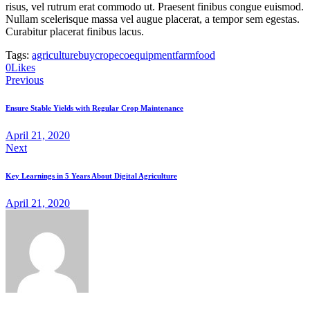
risus, vel rutrum erat commodo ut. Praesent finibus congue euismod.
Nullam scelerisque massa vel augue placerat, a tempor sem egestas.
Curabitur placerat finibus lacus.
Tags:
agriculture
buy
crop
eco
equipment
farm
food
0
Likes
Post
Previous
navigation
Ensure Stable Yields with Regular Crop Maintenance
April 21, 2020
Next
Key Learnings in 5 Years About Digital Agriculture
April 21, 2020