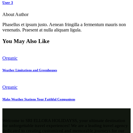
User 3
About Author
Phasellus et ipsum justo. Aenean fringilla a fermentum mauris non
venenatis. Praesent at nulla aliquam ligula.
You May Also Like
Organic
Weather Limitations and Greenhouses
Organic
Make Weather Stations Your Faithful Companions
Welcome to SRI ELLORA HOLIDAYSS, your ultimate destination
for unforgettable travel experiences! We are a leading travel agency
dedicated to creating customized and memorable journeys for our