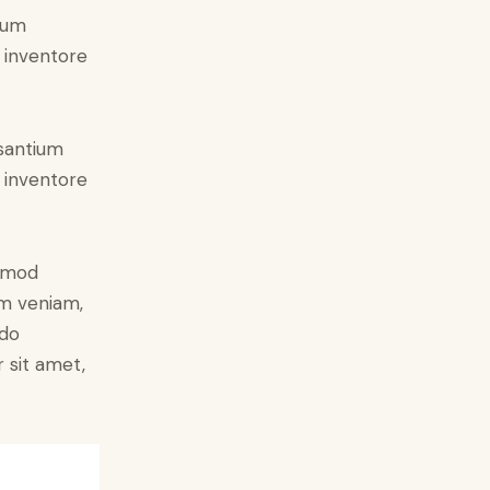
tium
 inventore
usantium
 inventore
usmod
im veniam,
odo
 sit amet,