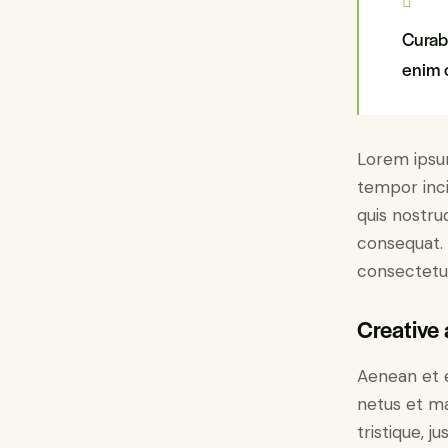
Curabi
enim 
Lorem ipsum
tempor inci
quis nostru
consequat. 
consectetur 
Creative 
Aenean et e
netus et ma
tristique, 