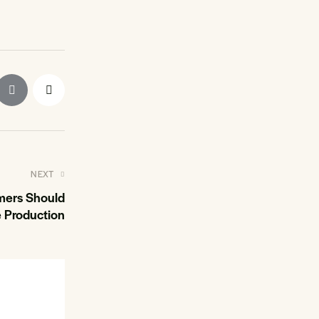
NEXT
mers Should
e Production