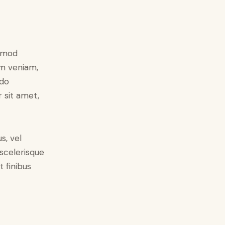
usmod
im veniam,
odo
 sit amet,
s, vel
scelerisque
 finibus