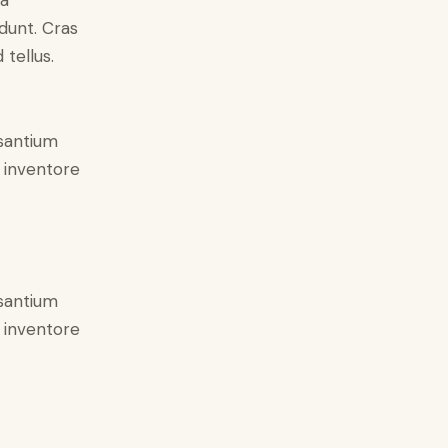
 a
idunt. Cras
tellus.
usantium
 inventore
usantium
 inventore