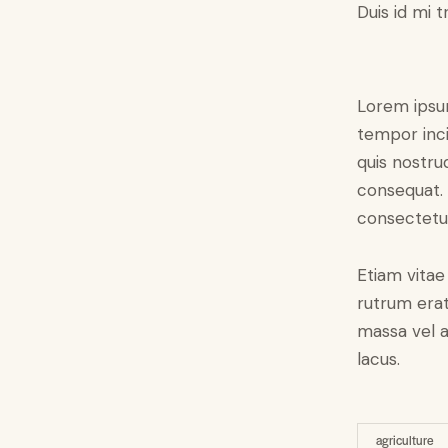
Duis id mi t
Lorem ipsum
tempor inci
quis nostru
consequat. 
consectetur 
Etiam vitae 
rutrum era
massa vel a
lacus.
agriculture