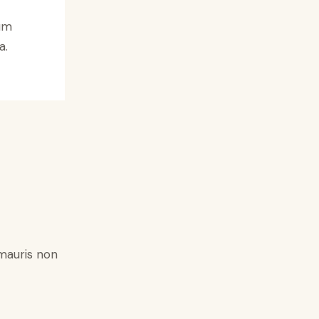
tum
a.
 mauris non