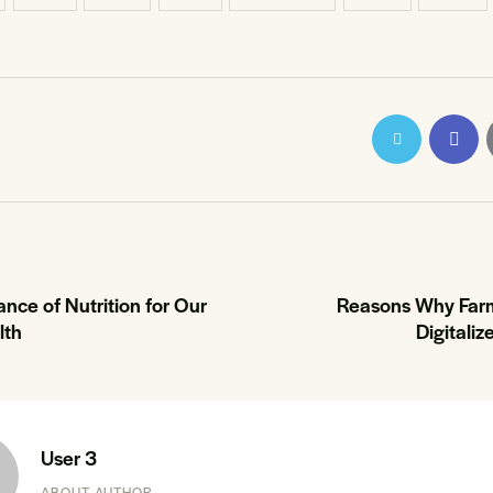
nce of Nutrition for Our
Reasons Why Far
lth
Digitaliz
User 3
ABOUT AUTHOR