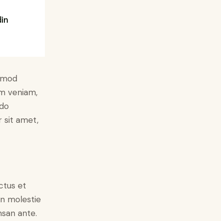
din
usmod
im veniam,
odo
 sit amet,
ctus et
on molestie
msan ante.